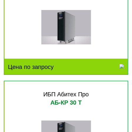
Цена по запросу
ИБП Абитех Про
АБ-КР 30 Т