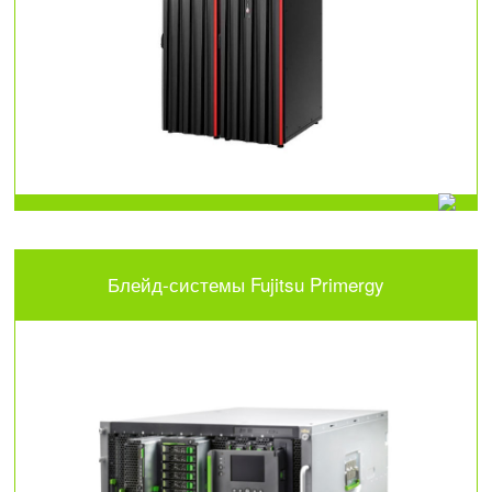
Блейд-системы Fujitsu Primergy