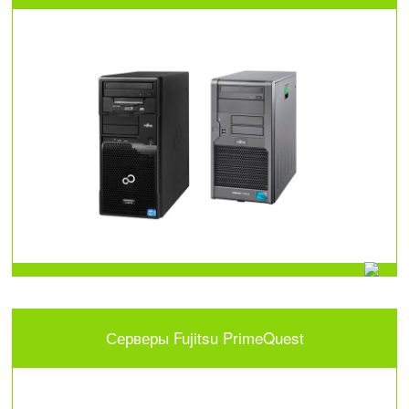
Серверы Fujitsu PrimeQuest