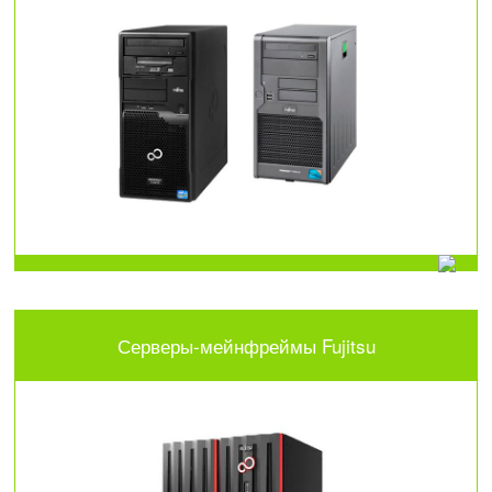
Серверы-мейнфреймы Fujitsu