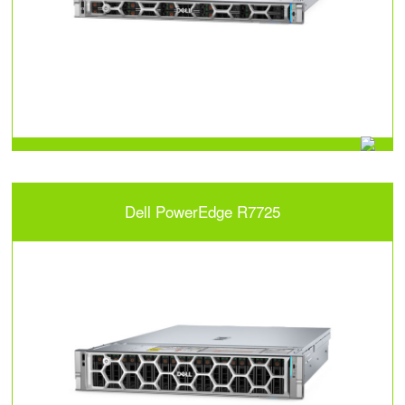
Dell PowerEdge R7725