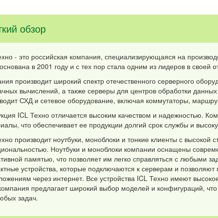
ткий обзор
ехно - это российская компания, специализирующаяся на производ
основана в 2001 году и с тех пор стала одним из лидеров в своей о
ния производит широкий спектр отечественного серверного обору
ачных вычислений, а также серверы для центров обработки данных 
водит СХД и сетевое оборудование, включая коммутаторы, маршрут
кция ICL Техно отличается высоким качеством и надежностью. Ком
иалы, что обеспечивает ее продукции долгий срок службы и высок
ехно производит ноутбуки, моноблоки и тонкие клиенты с высокой 
иональностью. Ноутбуки и моноблоки компании оснащены соврем
тивной памятью, что позволяет им легко справляться с любыми за
ктные устройства, которые подключаются к серверам и позволяют
ложениям через интернет. Все устройства ICL Техно имеют высоко
 компания предлагает широкий выбор моделей и конфигураций, чт
юбых задач.