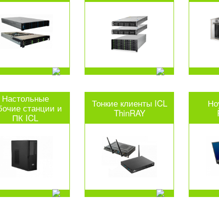
Настольные
Тонкие клиенты ICL
Но
бочие станции и
ThinRAY
ПК ICL