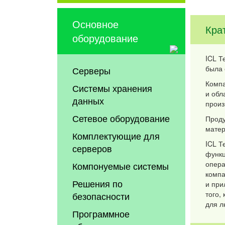
Основное
Кра
оборудование
ICL Т
была 
Серверы
Компа
Системы хранения
и обл
данных
произ
Сетевое оборудование
Проду
матер
Комплектующие для
ICL Т
серверов
функц
опера
Компонуемые системы
компа
Решения по
и при
того,
безопасности
для л
Программное