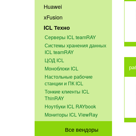
Huawei
xFusion
ICL Техно
Серверы ICL teamRAY
Системы хранения данных
ICL teamRAY
ЦОД ICL
ра
Моноблоки ICL
Настольные рабочие
станции и ПК ICL
Тонкие клиенты ICL
ThinRAY
Ноутбуки ICL RAYbook
Мониторы ICL ViewRay
Все вендоры