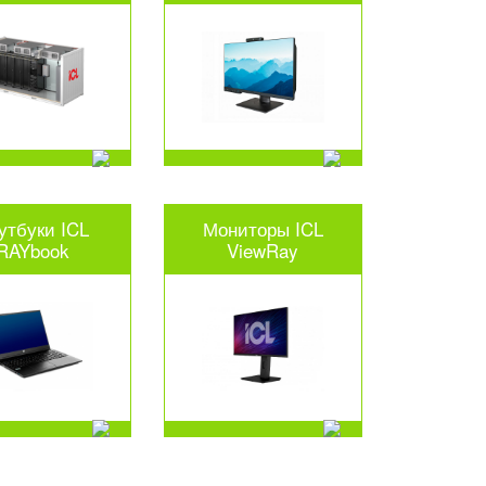
утбуки ICL
Мониторы ICL
RAYbook
ViewRay