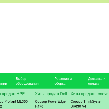
Выбор
Решения и
Доставка и
ании
оборудования
сборка
оплата
ы продаж HPE
Хиты продаж Dell
Хиты продаж Lenovo
ер Proliant ML350
Сервер PowerEdge
Сервер ThinkSystem
2
R470
SR630 V4