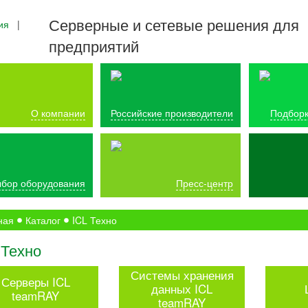
Серверные и сетевые решения для
ия
|
предприятий
О компании
Российские производители
Подборк
бор оборудования
Пресс-центр
ная
Каталог
ICL Техно
 Техно
Системы хранения
Серверы ICL
данных ICL
teamRAY
teamRAY