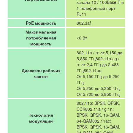
канала 10 / 100Base-T и
1 телефонный порт
RJ11
PoE мощность
802.3af
Максимальная
потребляемая
<6 Вт
мощность
802.11a / n: от 5,150 до
5,850 ГГц802.11b / g /
n: от 2,4 ГГц до 2,483
Диапазон рабочих
ГГц802.11ac:
частот
От 5,150 ГГц до 5,250
ГГц
От 5,250 до 5,350 ГГц
От 5,725 до 5,850 ГГц
802.11b: BPSK, QPSK,
CCK802.11a / g / n:
Технология
BPSK, QPSK, 16-QAM,
модуляции
64-QAM802.11ac:
BPSK, QPSK, 16-QAM,
64-QAM, 256-QAM