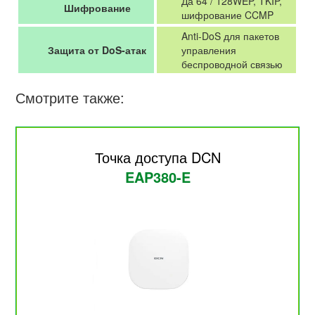
Да 64 / 128WEP, TKIP,
Шифрование
шифрование CCMP
Anti-DoS для пакетов
Защита от DoS-атак
управления
беспроводной связью
Смотрите также:
Точка доступа DCN
EAP380-E