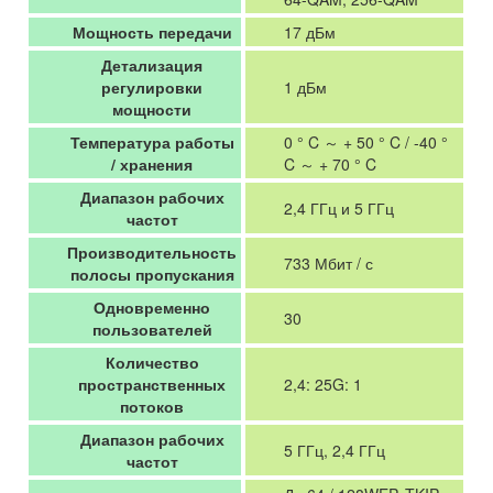
Мощность передачи
17 дБм
Детализация
регулировки
1 дБм
мощности
Температура работы
0 ° C ～ + 50 ° C / -40 °
/ хранения
C ～ + 70 ° C
Диапазон рабочих
2,4 ГГц и 5 ГГц
частот
Производительность
733 Мбит / с
полосы пропускания
Одновременно
30
пользователей
Количество
пространственных
2,4: 25G: 1
потоков
Диапазон рабочих
5 ГГц, 2,4 ГГц
частот