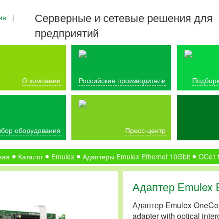
Серверные и сетевые решения для
ия
|
предприятий
О компании
Российские производители
Подборк
бор оборудования
Пресс-центр
ная
Каталог
Emulex
Адаптеры Emulex Ethernet 10Gbit
OCe1
Адаптер Emulex E
Адаптер Emulex OneConn
adapter with optical in