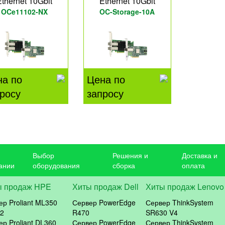
Ethernet 10Gbit
Ethernet 10Gbit
OCe11102-NX
OC-Storage-10A
на по
Цена по
росу
запросу
Выбор
Решения и
Доставка и
ании
оборудования
сборка
оплата
ы продаж HPE
Хиты продаж Dell
Хиты продаж Lenovo
ер Proliant ML350
Сервер PowerEdge
Сервер ThinkSystem
2
R470
SR630 V4
ер Proliant DL360
Сервер PowerEdge
Сервер ThinkSystem