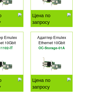
о
Цена по
у
запросу
ер Emulex
Адаптер Emulex
et 10Gbit
Ethernet 10Gbit
1102-IT
OC-Storage-01A
о
Цена по
у
запросу