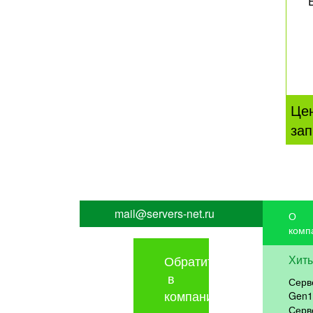
Це
зап
mail@servers-net.ru
О
комп
Обратиться
Хит
в
Серв
компанию
Gen1
Серв