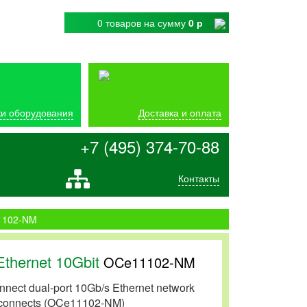
0 товаров
на сумму
0 р
и оборудования
Доставка и оплата
+7 (495) 374-70-88
Контакты
1102-NM
thernet 10Gbit
OCe11102-NM
ect dual-port 10Gb/s Ethernet network
terconnects (OCe11102-NM)