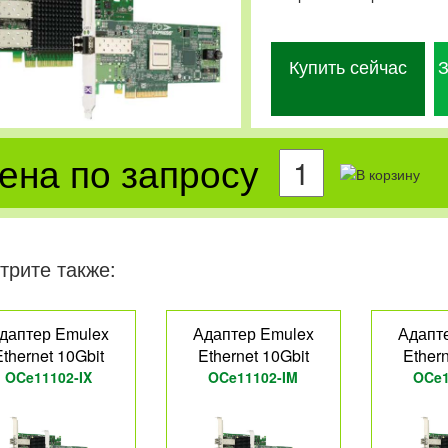
Купить сейчас
З
ена по запросу
трите также:
даптер Emulex
Адаптер Emulex
Адапт
Ethernet 10Gbit
Ethernet 10Gbit
Ethern
OCe11102-IX
OCe11102-IM
OCe1