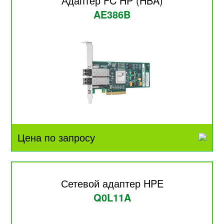
Адаптер FC HP (HBA)
AE386B
Цена по запросу
Сетевой адаптер HPE
Q0L11A