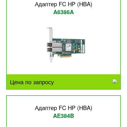
Адаптер FC HP (HBA)
A6386A
Цена по запросу
Адаптер FC HP (HBA)
AE384B