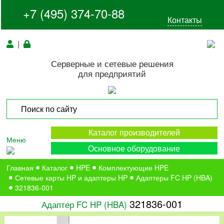
+7 (495) 374-70-88
Контакты
|
Серверные и сетевые решения
для предприятий
Каталог производителей
Меню
Основное оборудование
Главная
Каталог
HPE
Комплектующие HPE
Сетевые карты HP и адаптеры HP
Адаптеры FC HP (HBA)
321836-001
321836-001
Адаптер FC HP (HBA)