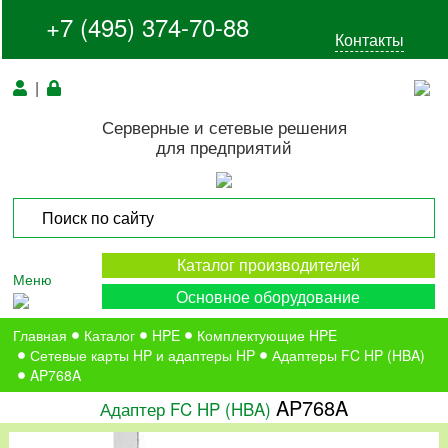
+7 (495) 374-70-88
Контакты
|
Серверные и сетевые решения
для предприятий
Каталог производителей
Меню
Основное оборудование
Главная
Каталог
HPE
Комплектующие HPE
Сетевые карты HP и адаптеры HP
Адаптеры FC HP (HBA)
AP768A
AP768A
Адаптер FC HP (HBA)