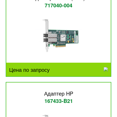
717040-004
Цена по запросу
Адаптер HP
167433-B21