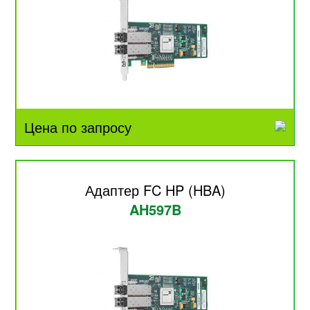
Цена по запросу
Адаптер FC HP (HBA)
AH597B