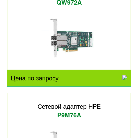
QW972A
Цена по запросу
Сетевой адаптер HPE
P9M76A