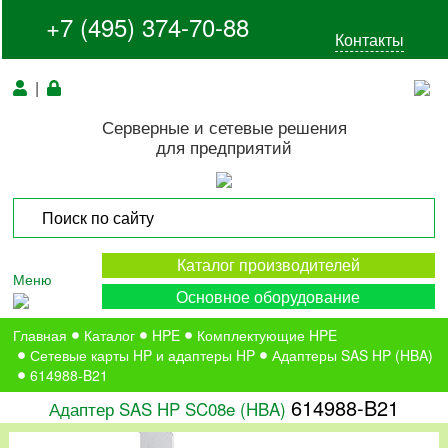
+7 (495) 374-70-88
Контакты
|
Серверные и сетевые решения
для предприятий
Каталог производителей
Меню
Основное оборудование
Главная
Каталог
HPE
Комплектующие HPE
Сетевые карты HP и адаптеры HP
Адаптеры SAS HP (HBA)
614988-B21
614988-B21
Адаптер SAS HP SC08e (HBA)