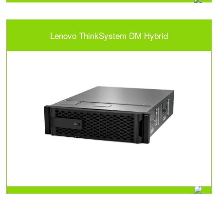
Lenovo ThinkSystem DM Hybrid