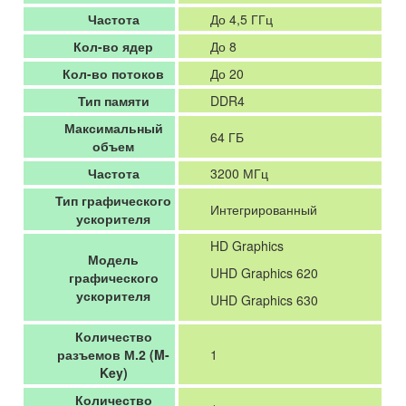
Частота
До 4,5 ГГц
Кол-во ядер
До 8
Кол-во потоков
До 20
Тип памяти
DDR4
Максимальный
64 ГБ
объем
Частота
3200 МГц
Тип графического
Интегрированный
ускорителя
HD Graphics
Модель
UHD Graphics 620
графического
ускорителя
UHD Graphics 630
Количество
разъемов М.2 (M-
1
Key)
Количество