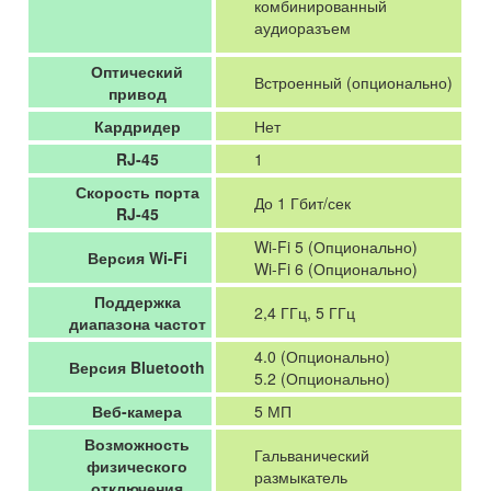
комбинированный
аудиоразъем
Оптический
Встроенный (опционально)
привод
Кардридер
Нет
RJ-45
1
Скорость порта
До 1 Гбит/сек
RJ-45
Wi-Fi 5 (Опционально)
Версия Wi-Fi
Wi-Fi 6 (Опционально)
Поддержка
2,4 ГГц, 5 ГГц
диапазона частот
4.0 (Опционально)
Версия Bluetooth
5.2 (Опционально)
Веб-камера
5 МП
Возможность
Гальванический
физического
размыкатель
отключения