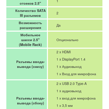
1
отсеков 2.5"
Количество SATA
2
III разъемов
Возможность
Да
расширения
Мобильное
шасси 2.5"
Опционально
(Mobile Rack)
2 x HDMI
1 x DisplayPort 1.4
Разъемы ввода-
вывода (снизу)
1 x Аудиовыход
1 х Вход для микрофона
2 x USB 2.0 Type-A
1 x аудиовыход
Разъемы ввода-
1 х вход для микрофона
вывода (сбоку)
1 х 3,5 мм