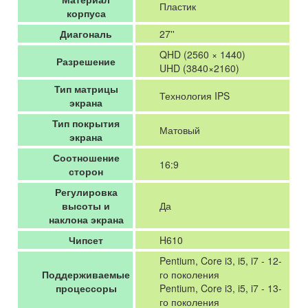
Пластик
корпуса
Диагональ
27''
QHD (2560 × 1440)
Разрешение
UHD (3840×2160)
Тип матрицы
Технология IPS
экрана
Тип покрытия
Матовый
экрана
Соотношение
16:9
сторон
Регулировка
высоты и
Да
наклона экрана
Чипсет
H610
Pentium, Core i3, i5, i7 - 12-
Поддерживаемые
го поколения
процессоры
Pentium, Core i3, i5, i7 - 13-
го поколения