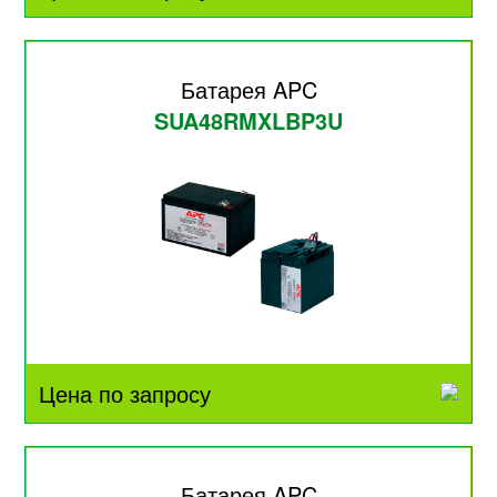
Батарея APC
SUA48RMXLBP3U
Цена по запросу
Батарея APC