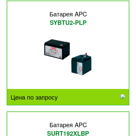
Батарея APC
SYBTU2-PLP
Цена по запросу
Батарея APC
SURT192XLBP