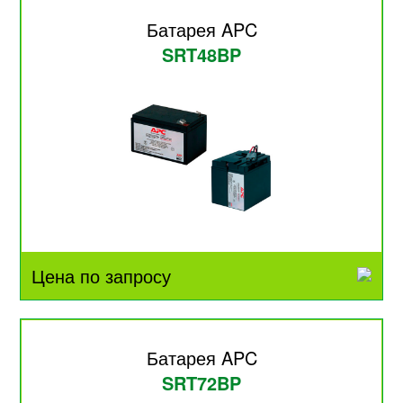
Батарея APC
SRT48BP
Цена по запросу
Батарея APC
SRT72BP