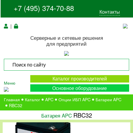
+7 (495) 374-70-88
Контакты
|
Серверные и сетевые решения
для предприятий
Каталог производителей
Меню
Основное оборудование
Главная
Каталог
APC
Опции ИБП APC
Батареи APC
RBC32
RBC32
Батарея APC