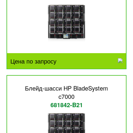
Цена по запросу
Блейд-шасси HP BladeSystem
c7000
681842-B21