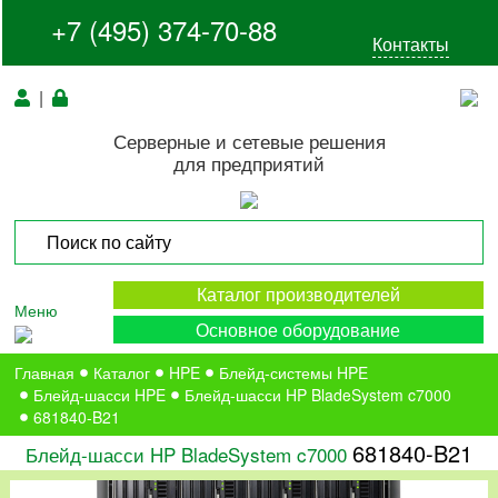
+7 (495) 374-70-88
Контакты
|
Серверные и сетевые решения
для предприятий
Каталог производителей
Меню
Основное оборудование
Главная
Каталог
HPE
Блейд-системы HPE
Блейд-шасси HPE
Блейд-шасси HP BladeSystem c7000
681840-B21
681840-B21
Блейд-шасси HP BladeSystem c7000