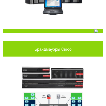
Брандмауэры Cisco