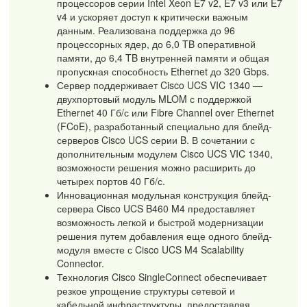
процессоров серии Intel Xeon E7 v2, E7 v3 или E7
v4 и ускоряет доступ к критически важным
данным. Реализована поддержка до 96
процессорных ядер, до 6,0 TB оперативной
памяти, до 6,4 TB внутренней памяти и общая
пропускная способность Ethernet до 320 Gbps.
Сервер поддерживает Cisco UCS VIC 1340 —
двухпортовый модуль MLOM с поддержкой
Ethernet 40 Гб/с или Fibre Channel over Ethernet
(FCoE), разработанный специально для блейд-
серверов Cisco UCS серии B. В сочетании с
дополнительным модулем Cisco UCS VIC 1340,
возможности решения можно расширить до
четырех портов 40 Гб/с.
Инновационная модульная конструкция блейд-
сервера Cisco UCS B460 M4 предоставляет
возможность легкой и быстрой модернизации
решения путем добавления еще одного блейд-
модуля вместе с Cisco UCS M4 Scalability
Connector.
Технология Cisco SingleConnect обеспечивает
резкое упрощение структуры сетевой и
кабельной инфраструктуры, предоставляя