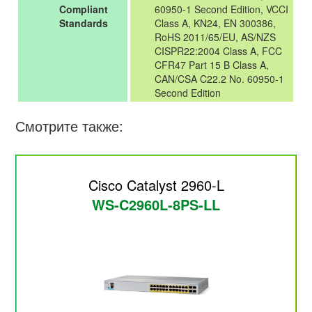
Compliant
60950-1 Second Edition, VCCI
Standards
Class A, KN24, EN 300386,
RoHS 2011/65/EU, AS/NZS
CISPR22:2004 Class A, FCC
CFR47 Part 15 B Class A,
CAN/CSA C22.2 No. 60950-1
Second Edition
Смотрите также:
Cisco Catalyst 2960-L
WS-C2960L-8PS-LL