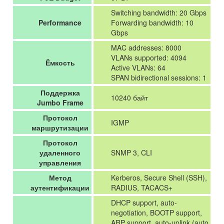
Switching bandwidth: 20 Gbps
Performance
Forwarding bandwidth: 10
Gbps
MAC addresses: 8000
VLANs supported: 4094
Ёмкость
Active VLANs: 64
SPAN bidirectional sessions: 1
Поддержка
10240 байт
Jumbo Frame
Протокол
IGMP
маршрутизации
Протокол
удаленного
SNMP 3, CLI
управления
Метод
Kerberos, Secure Shell (SSH),
аутентификации
RADIUS, TACACS+
DHCP support, auto-
negotiation, BOOTP support,
ARP support, auto-uplink (auto