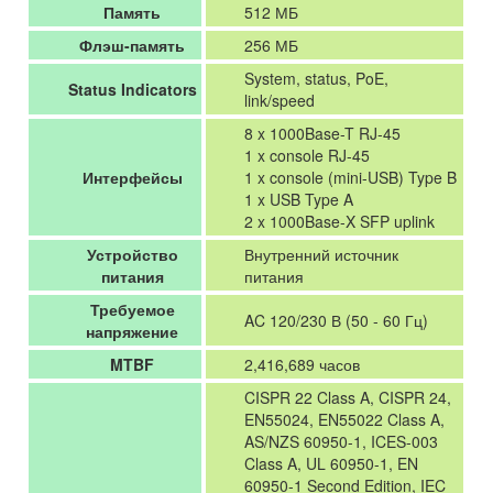
Память
512 МБ
Флэш-память
256 МБ
System, status, PoE,
Status Indicators
link/speed
8 x 1000Base-T RJ-45
1 x console RJ-45
Интерфейсы
1 x console (mini-USB) Type B
1 x USB Type A
2 x 1000Base-X SFP uplink
Устройство
Внутренний источник
питания
питания
Требуемое
AC 120/230 В (50 - 60 Гц)
напряжение
MTBF
2,416,689 часов
CISPR 22 Class A, CISPR 24,
EN55024, EN55022 Class A,
AS/NZS 60950-1, ICES-003
Class A, UL 60950-1, EN
60950-1 Second Edition, IEC