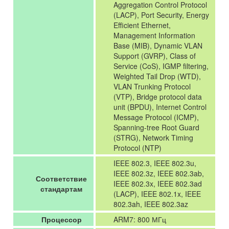
Aggregation Control Protocol
(LACP), Port Security, Energy
Efficient Ethernet,
Management Information
Base (MIB), Dynamic VLAN
Support (GVRP), Class of
Service (CoS), IGMP filtering,
Weighted Tail Drop (WTD),
VLAN Trunking Protocol
(VTP), Bridge protocol data
unit (BPDU), Internet Control
Message Protocol (ICMP),
Spanning-tree Root Guard
(STRG), Network Timing
Protocol (NTP)
IEEE 802.3, IEEE 802.3u,
IEEE 802.3z, IEEE 802.3ab,
Соответствие
IEEE 802.3x, IEEE 802.3ad
стандартам
(LACP), IEEE 802.1x, IEEE
802.3ah, IEEE 802.3az
Процессор
ARM7: 800 МГц