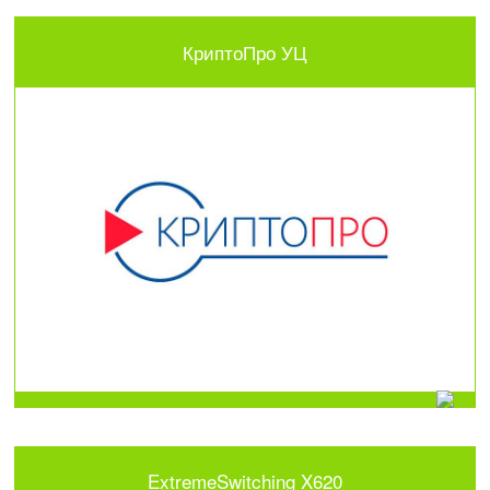
КриптоПро УЦ
ExtremeSwitching X620