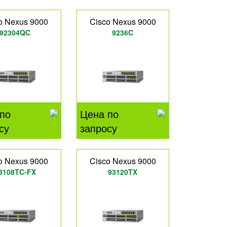
o Nexus 9000
Cisco Nexus 9000
92304QC
9236C
по
Цена по
су
запросу
o Nexus 9000
Cisco Nexus 9000
3108TC-FX
93120TX