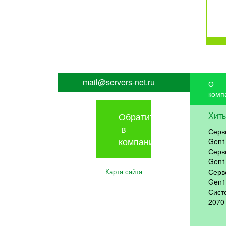
mail@servers-net.ru
О
комп
Обратиться
Хит
в
Серв
компанию
Gen1
Серв
Gen1
Карта сайта
Серв
Gen1
Сист
2070