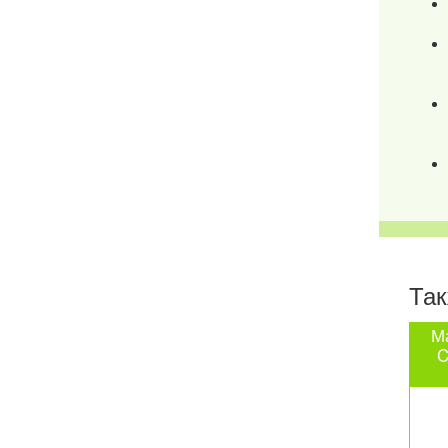
Так
М
C