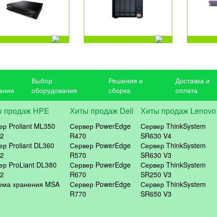
Выбор
Решения и
Доставка и
ании
оборудования
сборка
оплата
ы продаж HPE
Хиты продаж Dell
Хиты продаж Lenovo
ер Proliant ML350
Сервер PowerEdge
Сервер ThinkSystem
2
R470
SR630 V4
ер Proliant DL360
Сервер PowerEdge
Сервер ThinkSystem
2
R570
SR630 V3
ер ProLiant DL380
Сервер PowerEdge
Сервер ThinkSystem
2
R670
SR250 V3
ема хранения MSA
Сервер PowerEdge
Сервер ThinkSystem
R770
SR650 V3