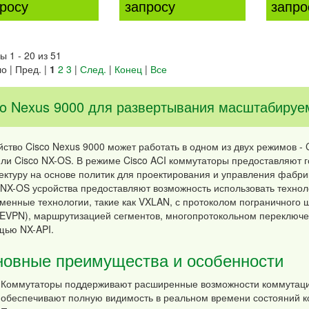
росу
запросу
запро
ы 1 - 20 из 51
о | Пред. |
1
2
3
|
След.
|
Конец
|
Все
co Nexus 9000 для развертывания масштабируе
ство Cisco Nexus 9000 может работать в одном из двух режимов - Cisc
или Cisco NX-OS. В режиме Cisco ACI коммутаторы предоставляют
ектуру на основе политик для проектирования и управления фабр
 NX-OS усройства предоставляют возможность использовать техноло
менные технологии, такие как VXLAN, с протоколом пограничного 
EVPN), маршрутизацией сегментов, многопротокольном переключе
ью NX-API.
овные преимущества и особенности
Коммутаторы поддерживают расширенные возможности коммутации
обеспечивают полную видимость в реальном времени состояний к