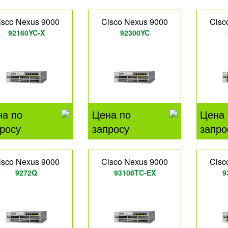
isco Nexus 9000
Cisco Nexus 9000
Cisc
92160YC-X
92300YC
на по
Цена по
Цена 
росу
запросу
запро
isco Nexus 9000
Cisco Nexus 9000
Cisc
9272Q
93108TC-EX
9