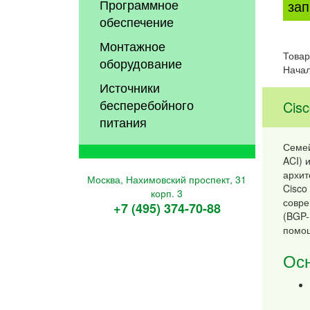
Программное
зап
обеспечение
Монтажное
Товар
оборудование
Начал
Источники
бесперебойного
Cis
питания
Семей
ACI) 
архит
Москва, Нахимовский проспект, 31
Cisco
корп. 3
совре
+7 (495) 374-70-88
(BGP-
помощ
Осн