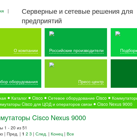
Серверные и сетевые решения для
ия
|
предприятий
О компании
Российские производители
Подборк
бор оборудования
Пресс-центр
ная
Каталог
Cisco
Сетевое оборудование Cisco
Коммутатор
мутаторы Cisco для ЦОД и операторов связи
Cisco Nexus 9000
мутаторы Cisco Nexus 9000
ы 1 - 20 из 51
о | Пред. |
1
2
3
|
След.
|
Конец
|
Все