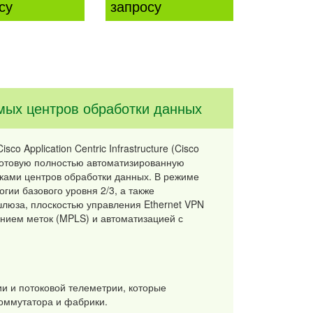
су
запросу
мых центров обработки данных
o Application Centric Infrastructure (Cisco
 готовую полностью автоматизированную
иками центров обработки данных. В режиме
гии базового уровня 2/3, а также
шлюза, плоскостью управления Ethernet VPN
нием меток (MPLS) и автоматизацией с
 и потоковой телеметрии, которые
оммутатора и фабрики.