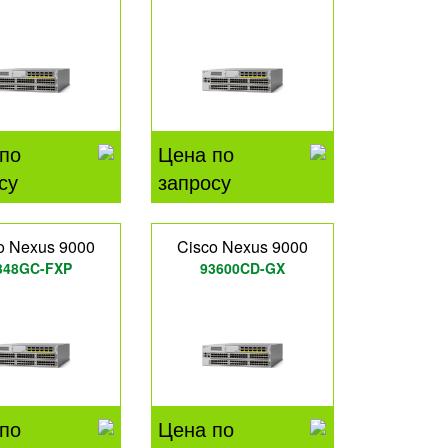
по
Цена по
су
запросу
o Nexus 9000
Cisco Nexus 9000
348GC-FXP
93600CD-GX
по
Цена по