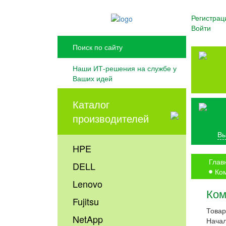
Регистрац
Войти
Наши ИТ-решения на службе у
Ваших идей
Каталог
производителей
Вы
HPE
Глав
DELL
Ком
Lenovo
Ком
Fujitsu
Товар
NetApp
Начал