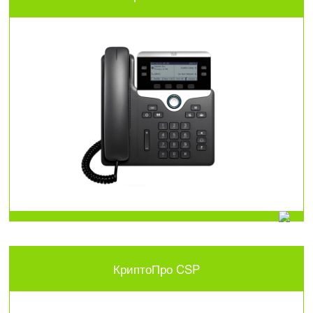
КриптоПро CSP