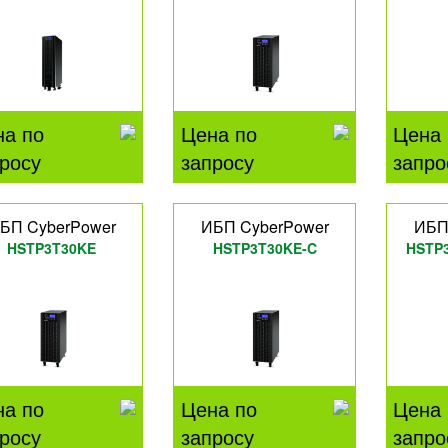
на по
Цена по
Цена 
росу
запросу
запро
БП CyberPower
ИБП CyberPower
ИБП
HSTP3T30KE
HSTP3T30KE-C
HSTP
на по
Цена по
Цена 
росу
запросу
запро