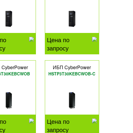
по
Цена по
су
запросу
 CyberPower
ИБП CyberPower
3T30KEBCWOB
HSTP3T30KEBCWOB-C
по
Цена по
су
запросу