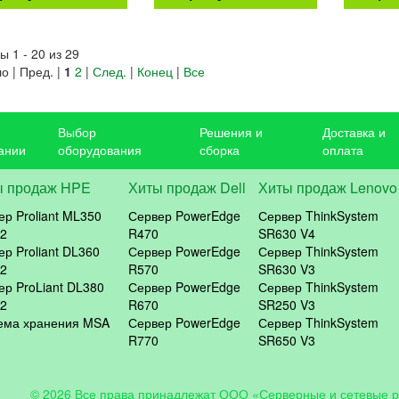
ы 1 - 20 из 29
о | Пред. |
1
2
|
След.
|
Конец
|
Все
Выбор
Решения и
Доставка и
ании
оборудования
сборка
оплата
ы продаж HPE
Хиты продаж Dell
Хиты продаж Lenovo
ер Proliant ML350
Сервер PowerEdge
Сервер ThinkSystem
2
R470
SR630 V4
ер Proliant DL360
Сервер PowerEdge
Сервер ThinkSystem
2
R570
SR630 V3
ер ProLiant DL380
Сервер PowerEdge
Сервер ThinkSystem
2
R670
SR250 V3
ема хранения MSA
Сервер PowerEdge
Сервер ThinkSystem
R770
SR650 V3
© 2026 Все права принадлежат ООО «Серверные и сетевые 