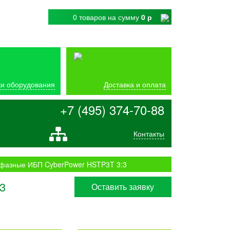
0 товаров
на сумму
0 р
и оборудования
Доставка и оплата
+7 (495) 374-70-88
Контакты
фазные ИБП CyberPower HSTP3T 3:3
3
Оставить заявку