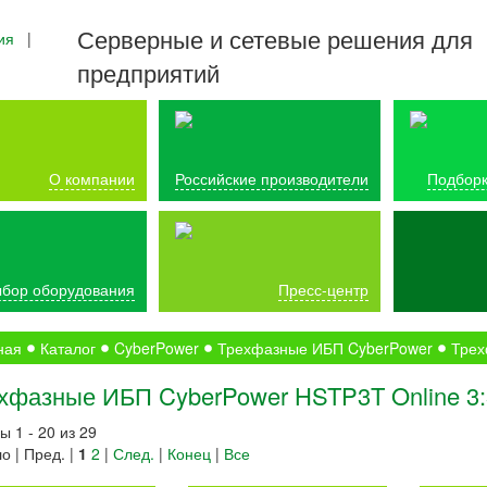
Серверные и сетевые решения для
ия
|
предприятий
О компании
Российские производители
Подборк
бор оборудования
Пресс-центр
ная
Каталог
CyberPower
Трехфазные ИБП CyberPower
Трех
хфазные ИБП CyberPower HSTP3T Online 3:
ы 1 - 20 из 29
о | Пред. |
1
2
|
След.
|
Конец
|
Все