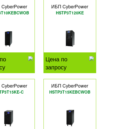
 CyberPower
ИБП CyberPower
3T10KEBCWOB
HSTP3T120KE
по
Цена по
су
запросу
 CyberPower
ИБП CyberPower
TP3T15KE-C
HSTP3T15KEBCWOB