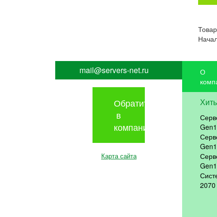
Товар
Начал
mail@servers-net.ru
О
комп
Обратиться
Хит
в
Серв
компанию
Gen1
Серв
Gen1
Карта сайта
Серв
Gen1
Сист
2070