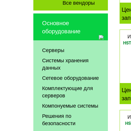
Все вендоры
Це
зап
Основное
оборудование
И
HS
Серверы
Системы хранения
данных
Сетевое оборудование
Комплектующие для
Це
серверов
зап
Компонуемые системы
Решения по
И
безопасности
HS