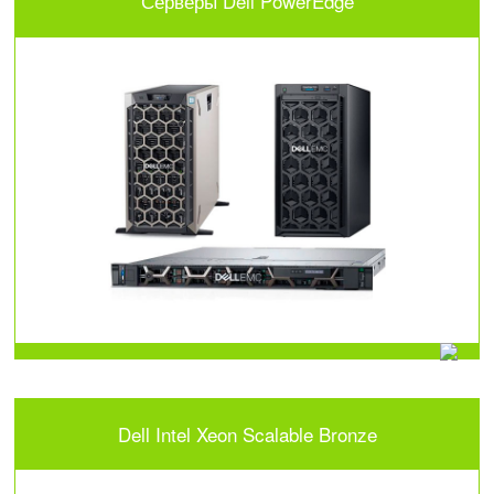
Серверы Dell PowerEdge
Dell Intel Xeon Scalable Bronze