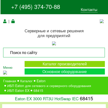
+7 (495) 374-70-88
Контакты
|
Серверные и сетевые решения
для предприятий
Каталог производителей
Меню
Основное оборудование
Главная
Каталог
Eaton
ИБП Eaton для сетевого и серверного оборудования
ИБП Eaton EX
68415
68415
Eaton EX 3000 RT3U HotSwap IEC