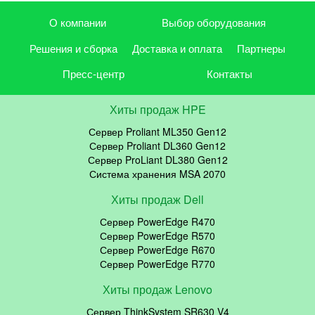
О компании
Выбор оборудования
Решения и сборка
Доставка и оплата
Партнеры
Пресс-центр
Контакты
Хиты продаж HPE
Сервер Proliant ML350 Gen12
Сервер Proliant DL360 Gen12
Сервер ProLiant DL380 Gen12
Система хранения MSA 2070
Хиты продаж Dell
Сервер PowerEdge R470
Сервер PowerEdge R570
Сервер PowerEdge R670
Сервер PowerEdge R770
Хиты продаж Lenovo
Сервер ThinkSystem SR630 V4