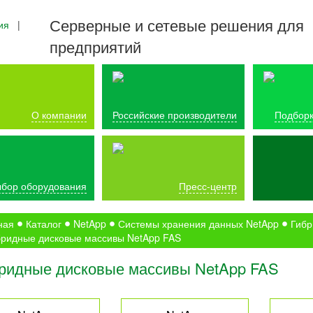
Серверные и сетевые решения для
ия
|
предприятий
О компании
Российские производители
Подборк
бор оборудования
Пресс-центр
ная
Каталог
NetApp
Системы хранения данных NetApp
Гибр
бридные дисковые массивы NetApp FAS
ридные дисковые массивы NetApp FAS