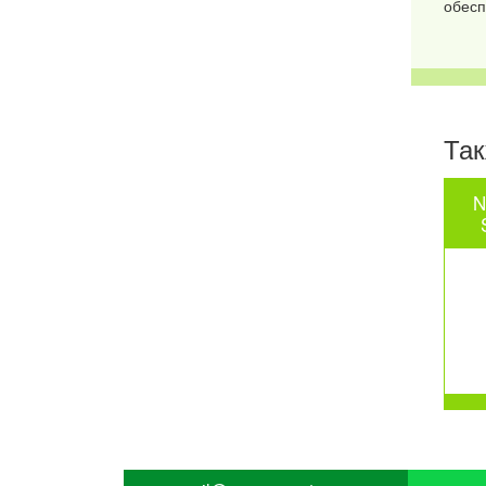
обесп
Так
N