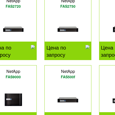
NetApp
NetApp
FAS2720
FAS2750
на по
Цена по
Цена 
росу
запросу
запро
NetApp
NetApp
FAS9000
FAS500f