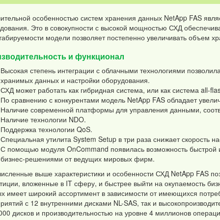
ительной особенностью систем хранения данных NetApp FAS являе
дования. Это в совокупности с высокой мощностью СХД обеспечива
абируемости модели позволяет постепенно увеличивать объем хр
зводительность и функционал
Высокая степень интеграции с облачными технологиями позволил
хранимых данных и настройки оборудования.
СХД может работать как гибридная система, или как система all-fla
По сравнению с конкурентами модель NetApp FAS обладает увели
Наличие современной платформы для управления данными, соот
Наличие технологии NDO.
Поддержка технологии QoS.
Специальная утилита System Setup в три раза снижает скорость на
С помощью модуля OnCommand появилась возможность быстрой и
бизнес-решениями от ведущих мировых фирм.
исленные выше характеристики и особенности СХД NetApp FAS по
тиции, вложенные в IT сферу, и быстрее выйти на окупаемость би
х имеет широкий ассортимент в зависимости от имеющихся потре
риятий с 12 внутренними дисками NL-SAS, так и высокопроизводи
000 дисков и производительностью на уровне 4 миллионов операци