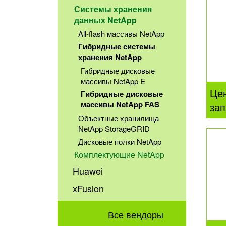
Системы хранения
данных NetApp
All-flash массивы NetApp
Гибридные системы
хранения NetApp
Гибридные дисковые
массивы NetApp E
Це
Гибридные дисковые
массивы NetApp FAS
зап
Объектные хранилища
NetApp StorageGRID
Дисковые полки NetApp
Комплектующие NetApp
Huawei
xFusion
Все вендоры