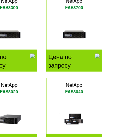
NetApp
NetApp
FAS8300
FAS8700
по
Цена по
су
запросу
NetApp
NetApp
FAS8020
FAS8040