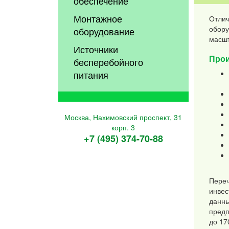
обеспечение
Монтажное
Отлич
обору
оборудование
масшт
Источники
Прои
бесперебойного
питания
Москва, Нахимовский проспект, 31
корп. 3
+7 (495) 374-70-88
Переч
инвес
данны
предп
до 17