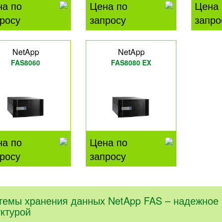
на по
Цена по
Цена 
росу
запросу
запро
NetApp
NetApp
FAS8060
FAS8080 EX
на по
Цена по
росу
запросу
темы хранения данных NetApp FAS – надежное
уктурой