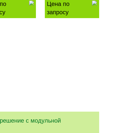
по
Цена по
су
запросу
 решение с модульной