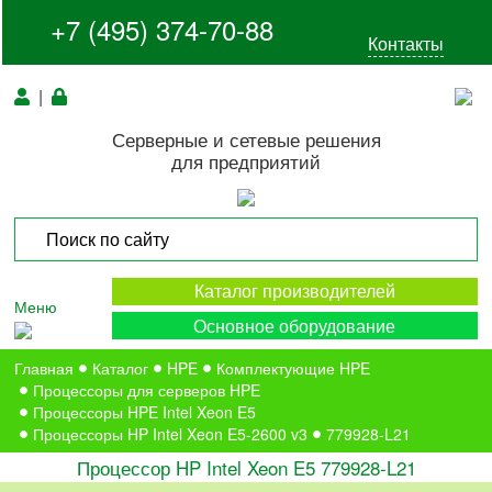
+7 (495) 374-70-88
Контакты
|
Серверные и сетевые решения
для предприятий
Каталог производителей
Меню
Основное оборудование
Главная
Каталог
HPE
Комплектующие HPE
Процессоры для серверов HPE
Процессоры HPE Intel Xeon E5
Процессоры HP Intel Xeon E5-2600 v3
779928-L21
Процессор HP Intel Xeon E5 779928-L21