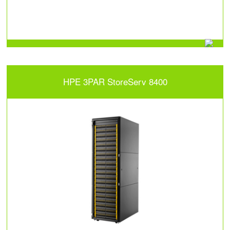
HPE 3PAR StoreServ 8400