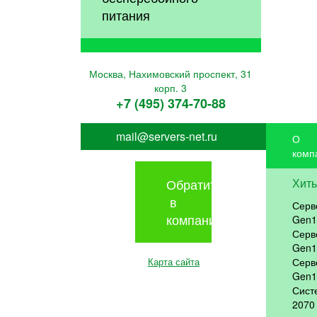
питания
Москва, Нахимовский проспект, 31
корп. 3
+7 (495) 374-70-88
mail@servers-net.ru
О
комп
Обратиться
Хит
в
Серв
компанию
Gen1
Серв
Gen1
Карта сайта
Серв
Gen1
Сист
2070