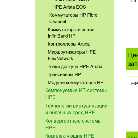
HPE Arista EOS
Коммутаторы HP Fibre
Channel
Коммутаторы и опции
InfiniBand HP
Контроллеры Aruba
Маршрутизаторы HPE
Це
FlexNetwork
зап
Точки доступа HPE Aruba
Трансиверы HP
Модули коммутаторов HP
HP
Компонуемые ИТ-системы
HPE
Технологии виртуализации
и облачных сред HPE
Конвергентные системы
HPE
Комплектующие HPE