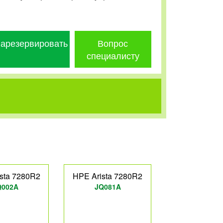
арезервировать
Вопрос
специалисту
sta 7280R2
HPE Arista 7280R2
Q002A
JQ081A