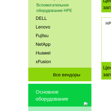
Це
Вспомогательное
зап
оборудование HPE
DELL
HP
Lenovo
Fujitsu
NetApp
Huawei
xFusion
Це
зап
Все вендоры
Основное
оборудование