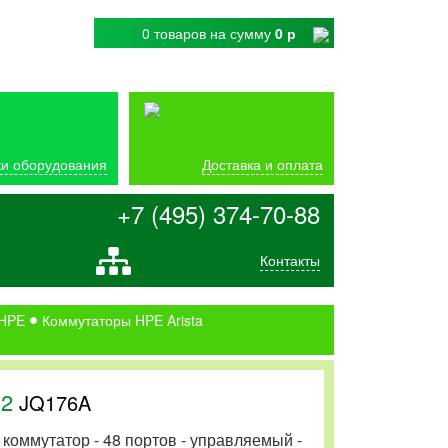
0 товаров
на сумму
0 р
и оборудования
Доставка и оплата
+7 (495) 374-70-88
Контакты
 HPE
Коммутаторы HPE Arista
R2
JQ176A
 коммутатор - 48 портов - управляемый -