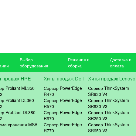
Выбор
Решения и
Доставка и
ании
оборудования
сборка
оплата
ы продаж HPE
Хиты продаж Dell
Хиты продаж Lenovo
ер Proliant ML350
Сервер PowerEdge
Сервер ThinkSystem
2
R470
SR630 V4
ер Proliant DL360
Сервер PowerEdge
Сервер ThinkSystem
2
R570
SR630 V3
ер ProLiant DL380
Сервер PowerEdge
Сервер ThinkSystem
2
R670
SR250 V3
ема хранения MSA
Сервер PowerEdge
Сервер ThinkSystem
R770
SR650 V3