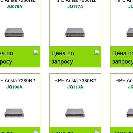
JQ079A
JQ177A
J
на по
Цена по
Цена п
росу
запросу
запрос
E Arista 7280R2
HPE Arista 7280R2
HPE Ari
JQ196A
JQ113A
J