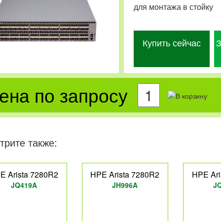
для монтажа в стойку
Купить сейчас
З
ена по запросу
трите также:
E Arista 7280R2
HPE Arista 7280R2
HPE Ari
JQ419A
JH996A
J