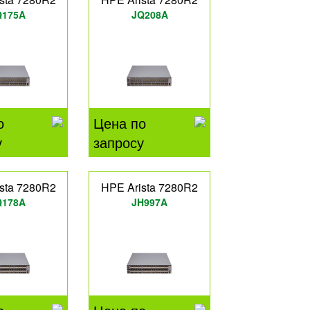
Q175A
JQ208A
о
Цена по
у
запросу
sta 7280R2
HPE Arista 7280R2
Q178A
JH997A