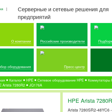
Серверные и сетевые решения для
ия
|
предприятий
О компании
Российские производители
Подборк
бор оборудования
Пресс-центр
ная
Каталог
HPE
Сетевое оборудование HPE
Коммутаторы
 Arista 7280R2
JQ176A
HPE Arista 7280
Arista 7280SR2-48YC6 -