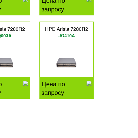
о
Цена по
у
запросу
sta 7280R2
HPE Arista 7280R2
Q003A
JQ410A
о
Цена по
у
запросу