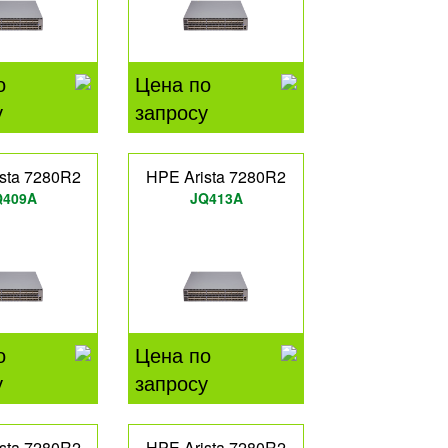
о
Цена по
у
запросу
sta 7280R2
HPE Arista 7280R2
Q409A
JQ413A
о
Цена по
у
запросу
sta 7280R2
HPE Arista 7280R2