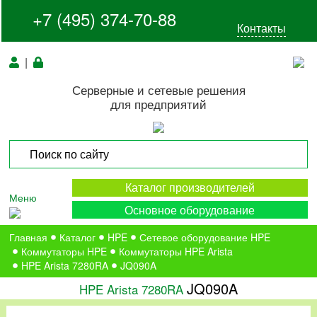
+7 (495) 374-70-88
Контакты
|
Серверные и сетевые решения
для предприятий
Каталог производителей
Меню
Основное оборудование
Главная
Каталог
HPE
Сетевое оборудование HPE
Коммутаторы HPE
Коммутаторы HPE Arista
HPE Arista 7280RA
JQ090A
JQ090A
HPE Arista 7280RA