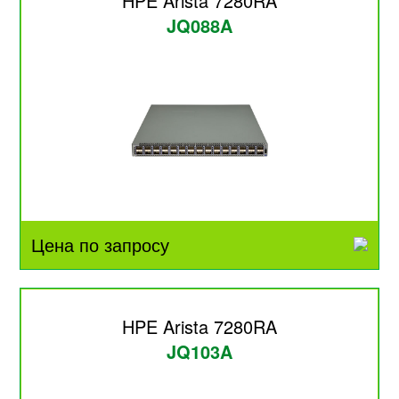
HPE Arista 7280RA
JQ088A
Цена по запросу
HPE Arista 7280RA
JQ103A