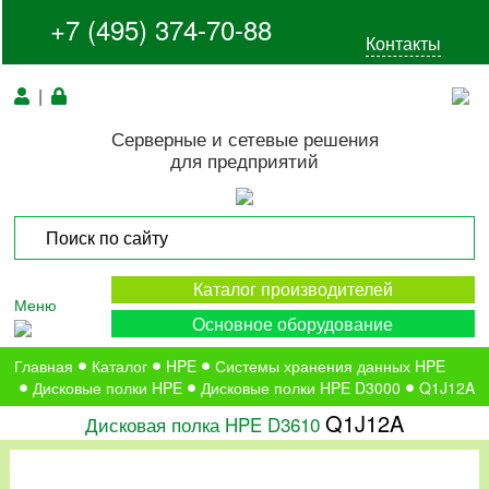
+7 (495) 374-70-88
Контакты
|
Серверные и сетевые решения
для предприятий
Каталог производителей
Меню
Основное оборудование
Главная
Каталог
HPE
Системы хранения данных HPE
Дисковые полки HPE
Дисковые полки HPE D3000
Q1J12A
Q1J12A
Дисковая полка HPE D3610