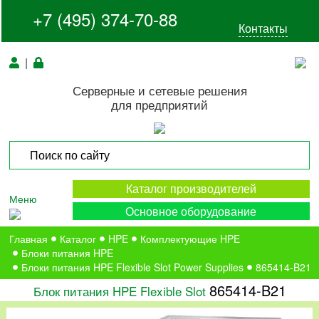
+7 (495) 374-70-88
Контакты
|
Серверные и сетевые решения
для предприятий
Каталог производителей
Меню
Основное оборудование
Главная
Каталог
HPE
Комплектующие HPE
Блоки питания HPE
Блоки питания HPE Flexible Slot Power Supplies
865414-B21
865414-B21
Блок питания HPE Flexible Slot