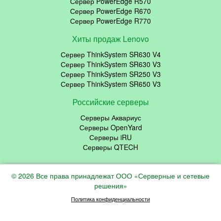
Сервер PowerEdge R570
Сервер PowerEdge R670
Сервер PowerEdge R770
Хиты продаж Lenovo
Сервер ThinkSystem SR630 V4
Сервер ThinkSystem SR630 V3
Сервер ThinkSystem SR250 V3
Сервер ThinkSystem SR650 V3
Российские серверы
Серверы Аквариус
Серверы OpenYard
Серверы iRU
Серверы QTECH
© 2026 Все права принадлежат ООО «Серверные и сетевые
решения»
Политика конфиденциальности