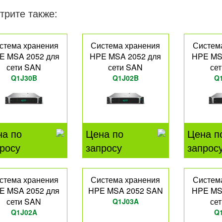
трите также:
стема хранения
Система хранения
Систем
E MSA 2052 для
HPE MSA 2052 для
HPE MS
сети SAN
сети SAN
се
Q1J30B
Q1J02B
Q
на по
Цена по
Цена п
росу
запросу
запрос
стема хранения
Система хранения
Систем
E MSA 2052 для
HPE MSA 2052 SAN
HPE MS
сети SAN
се
Q1J03A
Q1J02A
Q