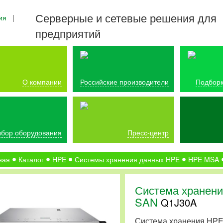
Серверные и сетевые решения для
ия
|
предприятий
О компании
Российские производители
Подборк
бор оборудования
Пресс-центр
ная
Каталог
HPE
Системы хранения данных HPE
HPE MSA
Система хранени
SAN
Q1J30A
Система хранения HPE