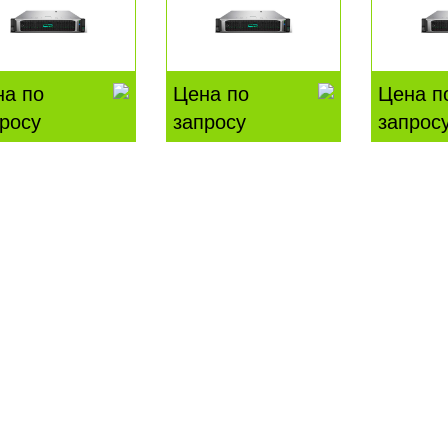
на по
Цена по
Цена п
росу
запросу
запрос