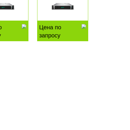
о
Цена по
у
запросу