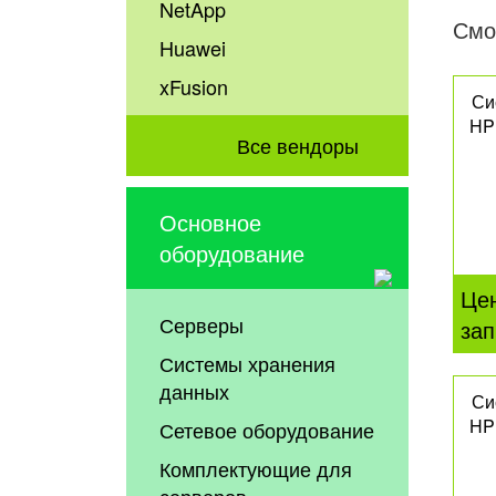
NetApp
Смо
Huawei
xFusion
Си
HP
Все вендоры
Основное
оборудование
Це
Серверы
зап
Системы хранения
данных
Си
HP
Сетевое оборудование
Комплектующие для
серверов