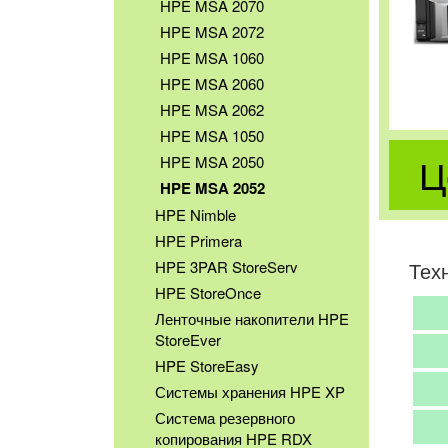
HPE MSA 2070
HPE MSA 2072
HPE MSA 1060
HPE MSA 2060
HPE MSA 2062
HPE MSA 1050
Ц
HPE MSA 2050
HPE MSA 2052
HPE Nimble
HPE Primera
HPE 3PAR StoreServ
Тех
HPE StoreOnce
Ленточные накопители HPE
StoreEver
HPE StoreEasy
Системы хранения HPE XP
Система резервного
копирования HPE RDX