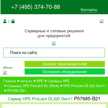
+7 (495) 374-70-88
Контакты
|
Серверные и сетевые решения
для предприятий
Каталог производителей
Меню
Основное оборудование
Главная
Каталог
HPE
Серверы HPE
Серверы HPE ProLiant DL (Rack)
HPE ProLiant DL320 Gen11
P57685-B21
P57685-B21
Сервер HPE ProLiant DL320 Gen11