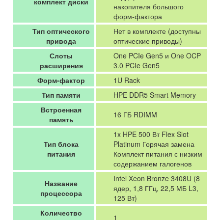
комплект диски
накопителя большого
форм-фактора
Тип оптического
Нет в комплекте (доступны
привода
оптические приводы)
Слоты
One PCIe Gen5 и One OCP
расширения
3.0 PCIe Gen5
Форм-фактор
1U Rack
Тип памяти
HPE DDR5 Smart Memory
Встроенная
16 ГБ RDIMM
память
1x HPE 500 Вт Flex Slot
Тип блока
Platinum Горячая замена
питания
Комплект питания с низким
содержанием галогенов
Intel Xeon Bronze 3408U (8
Название
ядер, 1,8 ГГц, 22,5 МБ L3,
процессора
125 Вт)
Количество
1