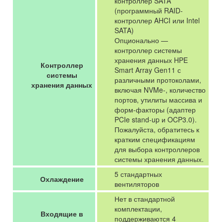
контроллер SATA
(программный RAID-
контроллер AHCI или Intel
SATA)
Опционально —
контроллер системы
хранения данных HPE
Контроллер
Smart Array Gen11 с
системы
различными протоколами,
хранения данных
включая NVMe-, количество
портов, утилиты массива и
форм-факторы (адаптер
PCIe stand-up и OCP3.0).
Пожалуйста, обратитесь к
кратким спецификациям
для выбора контроллеров
системы хранения данных.
5 стандартных
Охлаждение
вентиляторов
Нет в стандартной
комплектации,
Входящие в
поддерживаются 4