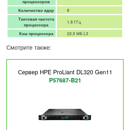
процессоров
Количество ядер
8
Тактовая частота
1.8 ГГц
процессора
Кэш процессора
22,5 МБ L3
Смотрите также:
Сервер HPE ProLiant DL320 Gen11
P57687-B21