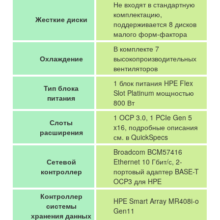
Не входят в стандартную
комплектацию,
Жесткие диски
поддерживается 8 дисков
малого форм-фактора
В комплекте 7
Охлаждение
высокопроизводительных
вентиляторов
1 блок питания HPE Flex
Тип блока
Slot Platinum мощностью
питания
800 Вт
1 OCP 3.0, 1 PCIe Gen 5
Слоты
x16, подробные описания
расширения
см. в QuickSpecs
Broadcom BCM57416
Сетевой
Ethernet 10 Гбит/с, 2-
контроллер
портовый адаптер BASE-T
OCP3 для HPE
Контроллер
HPE Smart Array MR408i-o
системы
Gen11
хранения данных