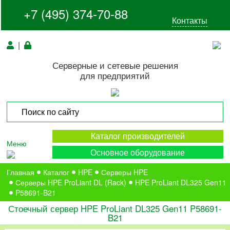
+7 (495) 374-70-88
Контакты
|
Серверные и сетевые решения
для предприятий
Каталог производителей
Меню
Основное оборудование
Главная
Каталог
HPE
Серверы HPE
Серверы HPE ProLiant DL (Rack)
HPE ProLiant DL325 Gen11
P58691-B21
Стоечный сервер HPE ProLiant DL325 Gen11 P58691-
B21