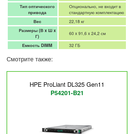
Тип оптического
Опционально, не входит в
привода
стандартную комплектацию
Вес
22,18 кг
Размеры (В x Ш x
60 x 91,6 x 24,2 см
Г)
Емкость DIMM
32 ГБ
Смотрите также:
HPE ProLiant DL325 Gen11
P54201-B21