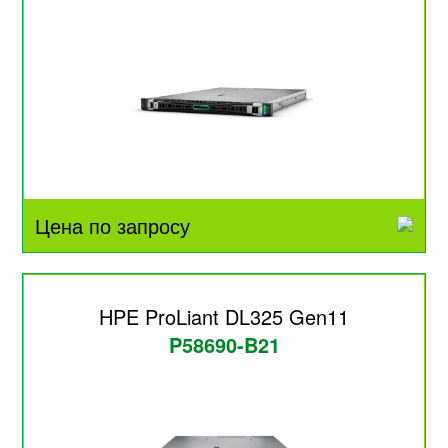
Цена по запросу
HPE ProLiant DL325 Gen11
P58690-B21