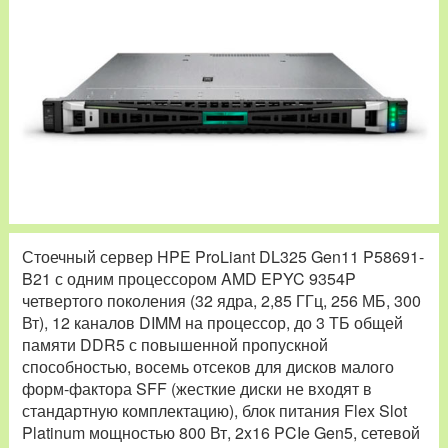
Стоечный сервер HPE ProLiant DL325 Gen11 P58691-
B21 с одним процессором AMD EPYC 9354P
четвертого поколения (32 ядра, 2,85 ГГц, 256 МБ, 300
Вт), 12 каналов DIMM на процессор, до 3 ТБ общей
памяти DDR5 с повышенной пропускной
способностью, восемь отсеков для дисков малого
форм-фактора SFF (жесткие диски не входят в
стандартную комплектацию), блок питания Flex Slot
Platinum мощностью 800 Вт, 2x16 PCIe Gen5, сетевой