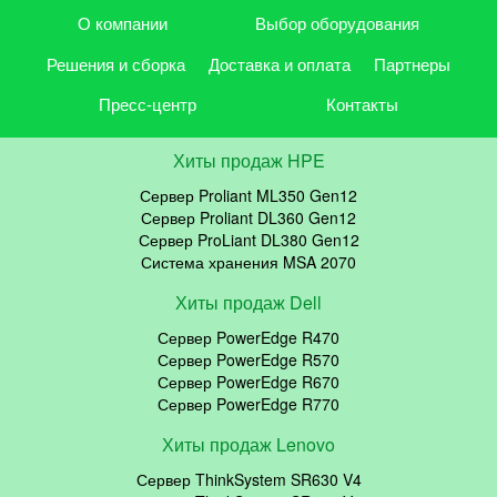
О компании
Выбор оборудования
Решения и сборка
Доставка и оплата
Партнеры
Пресс-центр
Контакты
Хиты продаж HPE
Сервер Proliant ML350 Gen12
Сервер Proliant DL360 Gen12
Сервер ProLiant DL380 Gen12
Система хранения MSA 2070
Хиты продаж Dell
Сервер PowerEdge R470
Сервер PowerEdge R570
Сервер PowerEdge R670
Сервер PowerEdge R770
Хиты продаж Lenovo
Сервер ThinkSystem SR630 V4