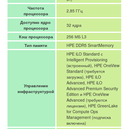
Частота
2,85 ГГц
процессора
Доступно ядро ​​
32 ядра
процессора
Кэш процессора
256 МБ L3
Тип памяти
HPE DDR5 SmartMemory
HPE iLO Standard с
Intelligent Provisioning
(встроенный), HPE OneView
Standard (требуется
загрузка), HPE iLO
Advanced, HPE iLO
Управление
Advanced Premium Security
инфраструктурой
Edition и HPE OneView
Advanced (требуются
лицензии), HPE GreenLake
for Compute Ops
Management (подписка
включена)