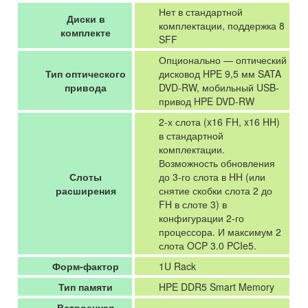
Нет в стандартной
Диски в
комплектации, поддержка 8
комплекте
SFF
Опционально — оптический
Тип оптического
дисковод HPE 9,5 мм SATA
привода
DVD-RW, мобильный USB-
привод HPE DVD-RW
2-х слота (x16 FH, x16 HH)
в стандартной
комплектации.
Возможность обновления
Слоты
до 3-го слота в HH (или
расширения
снятие скобки слота 2 до
FH в слоте 3) в
конфигурации 2-го
процессора. И максимум 2
слота OCP 3.0 PCIe5.
Форм-фактор
1U Rack
Тип памяти
HPE DDR5 Smart Memory
Встроенная