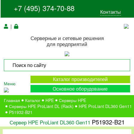
+7 (495) 374-70-88
Контакты
|
Серверные и сетевые решения
для предприятий
Каталог производителей
Меню
Основное оборудование
Главная
Каталог
HPE
Серверы HPE
Серверы HPE ProLiant DL (Rack)
HPE ProLiant DL360 Gen11
P51932-B21
P51932-B21
Сервер HPE ProLiant DL360 Gen11