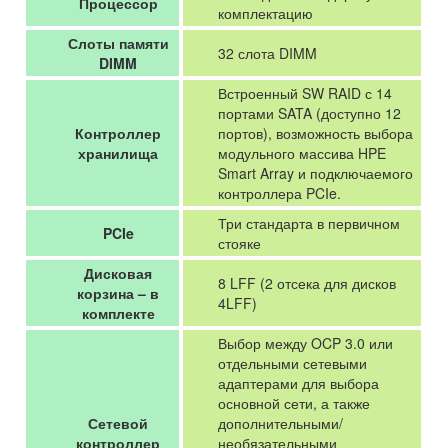
Процессор
комплектацию
Слоты памяти
32 слота DIMM
DIMM
Встроенный SW RAID с 14
портами SATA (доступно 12
Контроллер
портов), возможность выбора
хранилища
модульного массива HPE
Smart Array и подключаемого
контроллера PCIe.
Три стандарта в первичном
PCIe
стояке
Дисковая
8 LFF (2 отсека для дисков
корзина – в
4LFF)
комплекте
Выбор между OCP 3.0 или
отдельными сетевыми
адаптерами для выбора
основной сети, а также
Сетевой
дополнительными/
контроллер
необязательными