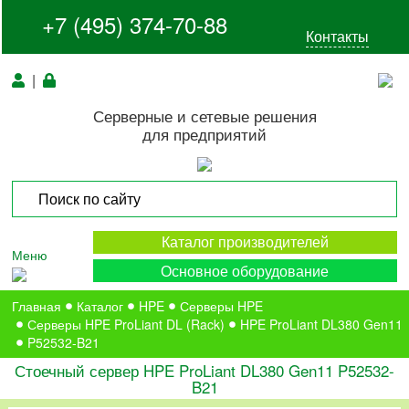
+7 (495) 374-70-88
Контакты
|
Серверные и сетевые решения
для предприятий
Каталог производителей
Меню
Основное оборудование
Главная
Каталог
HPE
Серверы HPE
Серверы HPE ProLiant DL (Rack)
HPE ProLiant DL380 Gen11
P52532-B21
Стоечный сервер HPE ProLiant DL380 Gen11 P52532-
B21