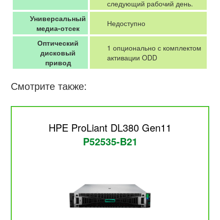
следующий рабочий день.
Универсальный
Недоступно
медиа-отсек
Оптический
1 опционально с комплектом
дисковый
активации ODD
привод
Смотрите также:
HPE ProLiant DL380 Gen11
P52535-B21