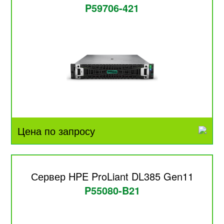
P59706-421
Цена по запросу
Сервер HPE ProLiant DL385 Gen11
P55080-B21