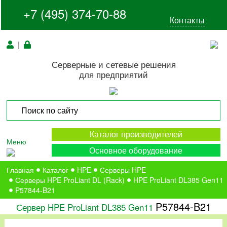
+7 (495) 374-70-88
Контакты
|
Серверные и сетевые решения
для предприятий
Каталог производителей
Меню
Основное оборудование
Главная
Каталог
HPE
Серверы HPE
Серверы HPE ProLiant DL (Rack)
HPE ProLiant DL385 Gen11
P57844-B21
P57844-B21
Сервер HPE ProLiant DL385 Gen11