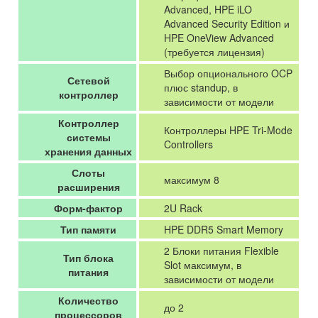
Advanced, HPE iLO
Advanced Security Edition и
HPE OneView Advanced
(требуется лицензия)
Выбор опционального OCP
Сетевой
плюс standup, в
контроллер
зависимости от модели
Контроллер
Контроллеры HPE Tri-Mode
системы
Controllers
хранения данных
Слоты
максимум 8
расширения
Форм-фактор
2U Rack
Тип памяти
HPE DDR5 Smart Memory
2 Блоки питания Flexible
Тип блока
Slot максимум, в
питания
зависимости от модели
Количество
до 2
процессоров