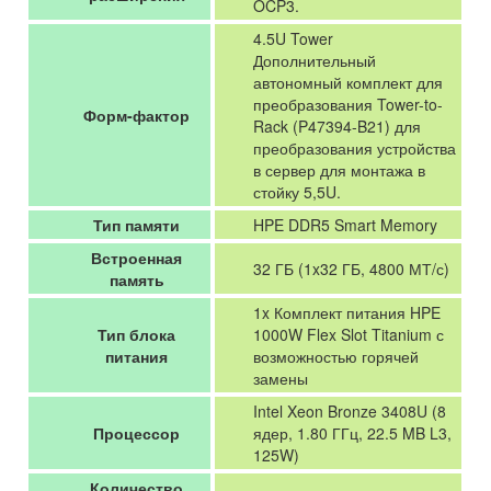
OCP3.
4.5U Tower
Дополнительный
автономный комплект для
преобразования Tower-to-
Форм-фактор
Rack (P47394-B21) для
преобразования устройства
в сервер для монтажа в
стойку 5,5U.
Тип памяти
HPE DDR5 Smart Memory
Встроенная
32 ГБ (1x32 ГБ, 4800 МТ/с)
память
1x Комплект питания HPE
Тип блока
1000W Flex Slot Titanium с
питания
возможностью горячей
замены
Intel Xeon Bronze 3408U (8
Процессор
ядер, 1.80 ГГц, 22.5 MB L3,
125W)
Количество