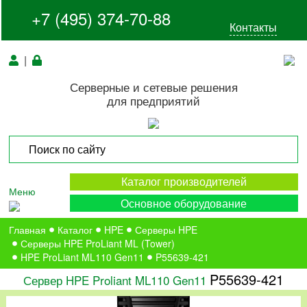
+7 (495) 374-70-88
Контакты
|
Серверные и сетевые решения
для предприятий
Каталог производителей
Меню
Основное оборудование
Главная
Каталог
HPE
Серверы HPE
Серверы HPE ProLiant ML (Tower)
HPE ProLiant ML110 Gen11
P55639-421
P55639-421
Сервер HPE Proliant ML110 Gen11