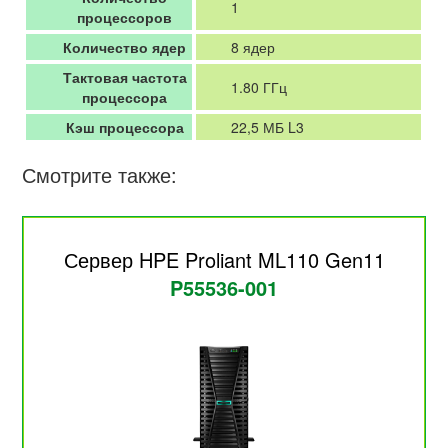
1
процессоров
Количество ядер
8 ядер
Тактовая частота
1.80 ГГц
процессора
Кэш процессора
22,5 МБ L3
Смотрите также:
Сервер HPE Proliant ML110 Gen11
P55536-001