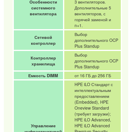
Особенности
3 вентиляторов.
системного
Дополнительные 5
вентилятора
вентиляторов, с
горячей заменой и
n+1.
Выбор
Сетевой
дополнительного OCP
контроллер
Plus Standup
Выбор
Контроллер
дополнительного OCP
хранилища
Plus Standup
Емкость DIMM
от 16 ГБ до 256 ГБ
HPE iLO Стандарт с
интеллектуальным
предоставлением
(Embedded), HPE
Oneview Standard
(требует загрузки);
HPE iLO Advanced,
Управление
HPE iLO Advanced
инфраструктурой
Premium Security