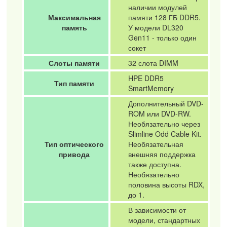
наличии модулей
Максимальная
памяти 128 ГБ DDR5.
память
У модели DL320
Gen11 - только один
сокет
Слоты памяти
32 слота DIMM
HPE DDR5
Тип памяти
SmartMemory
Дополнительный DVD-
ROM или DVD-RW.
Необязательно через
Slimline Odd Cable Kit.
Тип оптического
Необязательная
привода
внешняя поддержка
также доступна.
Необязательно
половина высоты RDX,
до 1.
В зависимости от
модели, стандартных