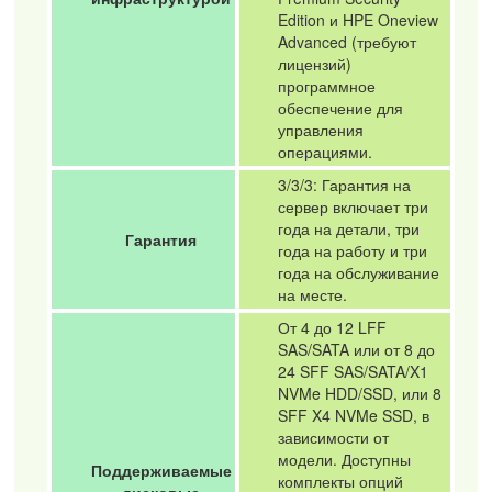
Edition и HPE Oneview
Advanced (требуют
лицензий)
программное
обеспечение для
управления
операциями.
3/3/3: Гарантия на
сервер включает три
года на детали, три
Гарантия
года на работу и три
года на обслуживание
на месте.
От 4 до 12 LFF
SAS/SATA или от 8 до
24 SFF SAS/SATA/X1
NVMe HDD/SSD, или 8
SFF X4 NVMe SSD, в
зависимости от
модели. Доступны
Поддерживаемые
комплекты опций