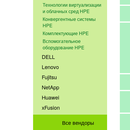
Технологии виртуализации
и облачных сред HPE
Конвергентные системы
HPE
Комплектующие HPE
Вспомогательное
оборудование HPE
DELL
Lenovo
Fujitsu
NetApp
Huawei
xFusion
Все вендоры