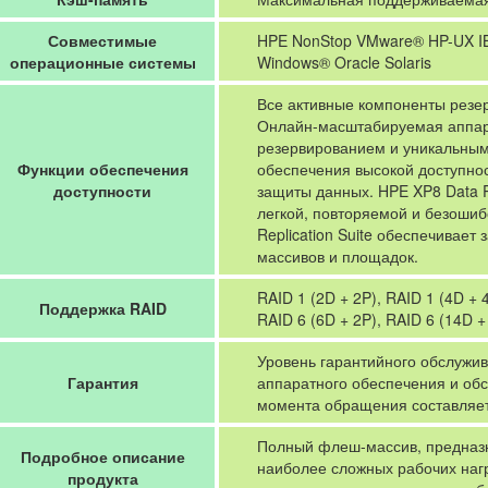
Совместимые
HPE NonStop VMware® HP-UX IBM
операционные системы
Windows® Oracle Solaris
Все активные компоненты резе
Онлайн-масштабируемая аппар
резервированием и уникальны
Функции обеспечения
обеспечения высокой доступнос
доступности
защиты данных. HPE XP8 Data P
легкой, повторяемой и безоши
Replication Suite обеспечивает
массивов и площадок.
RAID 1 (2D + 2P), RAID 1 (4D + 4
Поддержка RAID
RAID 6 (6D + 2P), RAID 6 (14D +
Уровень гарантийного обслужи
Гарантия
аппаратного обеспечения и обс
момента обращения составляет 
Полный флеш-массив, предназн
Подробное описание
наиболее сложных рабочих нагр
продукта