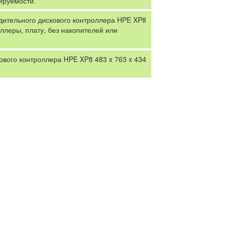
ируемости.
одительного дискового контроллера HPE XP8
оллеры, плату, без накопителей или
ового контроллера HPE XP8 483 x 763 x 434