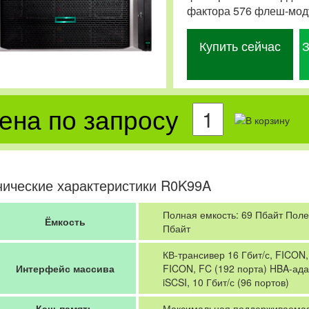
фактора 576 флеш-мод
Купить сейчас
З
ена по запросу
нические характеристики R0K99A
Полная емкость: 69 Пбайт Поле
Ёмкость
Пбайт
КВ-трансивер 16 Гбит/с, FICON,
Интерфейс массива
FICON, FC (192 порта) HBA-адап
iSCSI, 10 Гбит/с (96 портов)
Кэш-память
Максимальная поддерживаемая