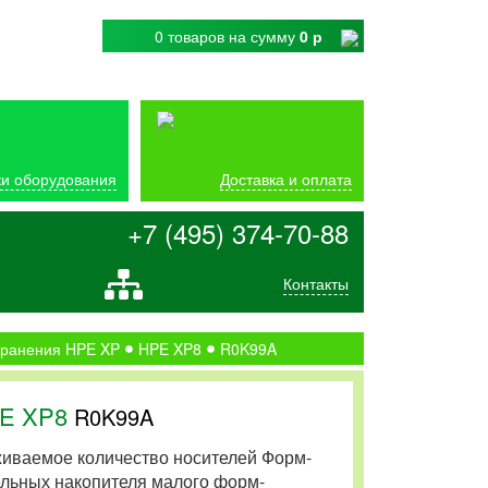
0 товаров
на сумму
0 р
и оборудования
Доставка и оплата
+7 (495) 374-70-88
Контакты
ранения HPE XP
HPE XP8
R0K99A
PE XP8
R0K99A
иваемое количество носителей Форм-
льных накопителя малого форм-