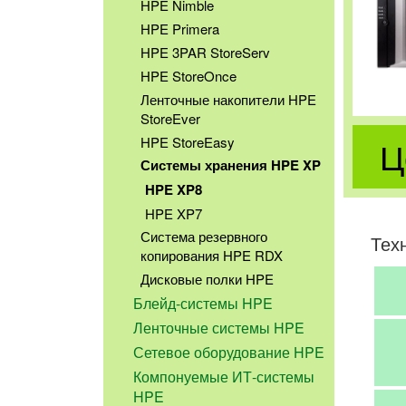
HPE Nimble
HPE Primera
HPE 3PAR StoreServ
HPE StoreOnce
Ленточные накопители HPE
StoreEver
Ц
HPE StoreEasy
Системы хранения HPE XP
HPE XP8
HPE XP7
Система резервного
Тех
копирования HPE RDX
Дисковые полки HPE
Блейд-системы HPE
Ленточные системы HPE
Сетевое оборудование HPE
Компонуемые ИТ-системы
HPE