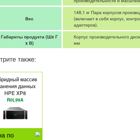
производительности и масштаб
148,1 кг Пара корпусов произв
Вес
(включает в себя корпус, контр
адаптеров).
Габариты продукта (Шx Г
Корпус производительного диск
x В)
мм
трите также:
бридный массив
ранения данных
HPE XP8
R0L99A
на по