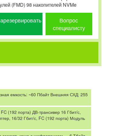
улей (FMD) 98 накопителей NVMe
арезервировать
Вопрос
специалисту
зная емкость: ~60 Пбайт Внешняя СХД: 255
 FC (192 порта) ДВ-трансивер 16 Гбит/с,
тер, 16/32 Гбит/с, FC (192 порта) Модуль
 емкость кэша с шифрованием — 6 Тбайт