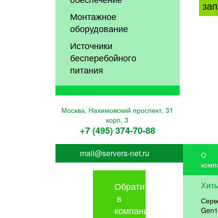
зап
Монтажное
оборудование
Источники
бесперебойного
питания
Москва, Нахимовский проспект, 31
корп. 3
+7 (495) 374-70-88
mail@servers-net.ru
О
комп
Обратиться
Хит
в
Серв
компанию
Gen1