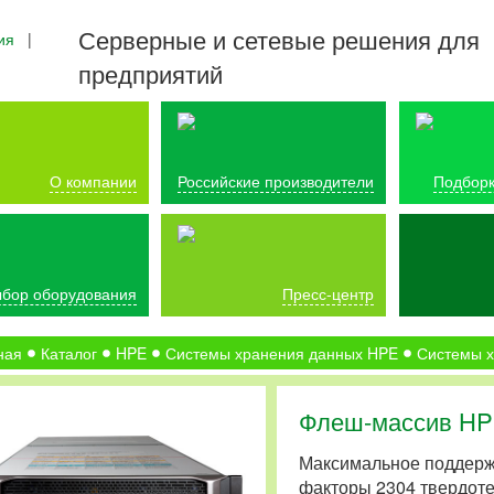
Серверные и сетевые решения для
ия
|
предприятий
О компании
Российские производители
Подборк
бор оборудования
Пресс-центр
ная
Каталог
HPE
Системы хранения данных HPE
Системы х
Флеш-массив H
Максимальное поддерж
факторы 2304 твердоте