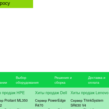
росу
Выбор
Решения и
Доставка и
ании
оборудования
сборка
оплата
ы продаж HPE
Хиты продаж Dell
Хиты продаж Lenovo
ер Proliant ML350
Сервер PowerEdge
Сервер ThinkSystem
2
R470
SR630 V4