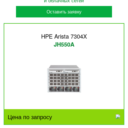
и облачных сетей
Оставить заявку
HPE Arista 7304X
JH550A
Цена по запросу