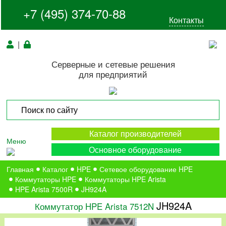
+7 (495) 374-70-88
Контакты
|
Серверные и сетевые решения
для предприятий
Каталог производителей
Меню
Основное оборудование
Главная
Каталог
HPE
Сетевое оборудование HPE
Коммутаторы HPE
Коммутаторы HPE Arista
HPE Arista 7500R
JH924A
JH924A
Коммутатор HPE Arista 7512N