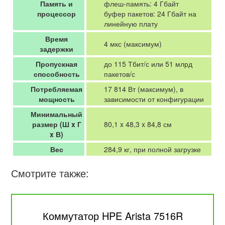
Память и
флеш-память: 4 Гбайт
процессор
буфер пакетов: 24 Гбайт на
линейную плату
Время
4 мкс (максимум)
задержки
Пропускная
до 115 Тбит/с или 51 млрд
способность
пакетов/с
Потребляемая
17 814 Вт (максимум), в
мощность
зависимости от конфигурации
Минимальный
размер (Ш x Г
80,1 x 48,3 x 84,8 см
x В)
Вес
284,9 кг, при полной загрузке
Смотрите также:
Коммутатор HPE Arista 7516R