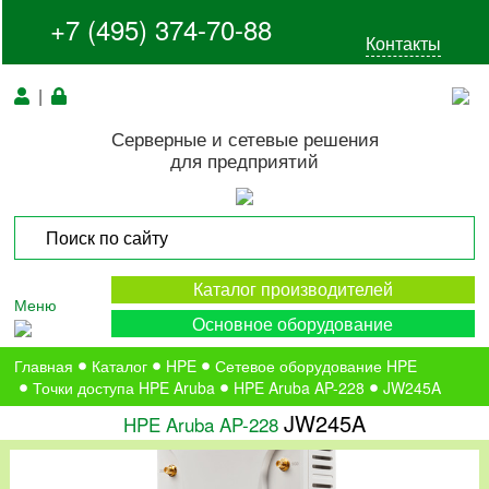
+7 (495) 374-70-88
Контакты
|
Серверные и сетевые решения
для предприятий
Каталог производителей
Меню
Основное оборудование
Главная
Каталог
HPE
Сетевое оборудование HPE
Точки доступа HPE Aruba
HPE Aruba AP-228
JW245A
JW245A
HPE Aruba AP-228