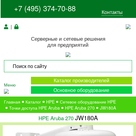
+7 (495) 374-70-88
Контакты
|
Серверные и сетевые решения
для предприятий
Каталог производителей
Меню
Основное оборудование
Главная
Каталог
HPE
Сетевое оборудование HPE
Точки доступа HPE Aruba
HPE Aruba 270
JW180A
JW180A
HPE Aruba 270