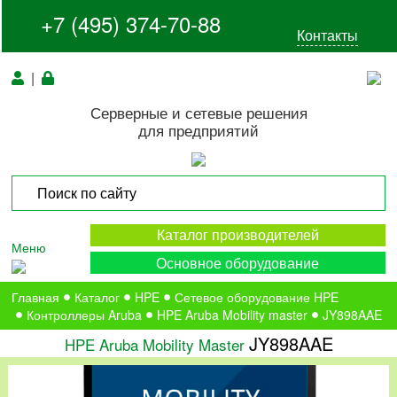
+7 (495) 374-70-88
Контакты
|
Серверные и сетевые решения
для предприятий
Каталог производителей
Меню
Основное оборудование
Главная
Каталог
HPE
Сетевое оборудование HPE
Контроллеры Aruba
HPE Aruba Mobility master
JY898AAE
JY898AAE
HPE Aruba Mobility Master