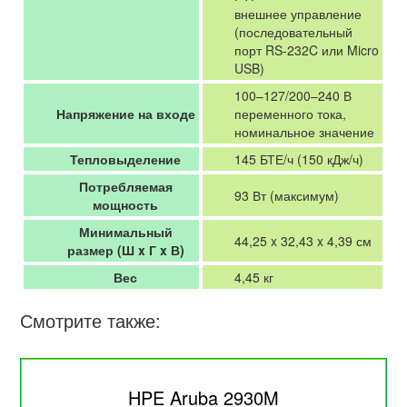
внешнее управление
(последовательный
порт RS-232C или Micro
USB)
100–127/200–240 В
Напряжение на входе
переменного тока,
номинальное значение
Тепловыделение
145 БТЕ/ч (150 кДж/ч)
Потребляемая
93 Вт (максимум)
мощность
Минимальный
44,25 x 32,43 x 4,39 см
размер (Ш x Г x В)
Вес
4,45 кг
Смотрите также:
HPE Aruba 2930M