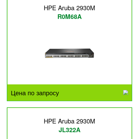
HPE Aruba 2930M
R0M68A
Цена по запросу
HPE Aruba 2930M
JL322A