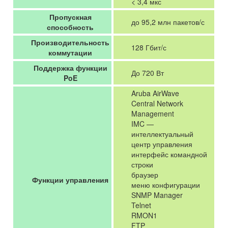
< 3,4 мкс
Пропускная
до 95,2 млн пакетов/с
способность
Производительность
128 Гбит/с
коммутации
Поддержка функции
До 720 Вт
PoE
Aruba AirWave
Central Network
Management
IMC —
интеллектуальный
центр управления
интерфейс командной
строки
браузер
Функции управления
меню конфигурации
SNMP Manager
Telnet
RMON1
FTP