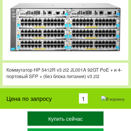
Коммутатор HP 5412R v3 zl2 JL001A 92GT PoE + и 4-
портовый SFP + (без блока питания) v3 zl2
Цена по запросу
Купить сейчас