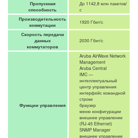
Пропускная
До 1142,8 млн пакетов/
способность
с
Производительность
1920 Гбит/с
коммутации
Скорость передачи
данных
2030 Гбит/с
коммутаторов
Aruba AirWave Network
Management
Aruba Central
IMC —
интеллектуальный
центр управления
интерфейс командной
строки
Функции управления
браузер
меню конфигурации
внешнее управление
(RJ-45 Ethernet)
SNMP Manager
внешнее управление