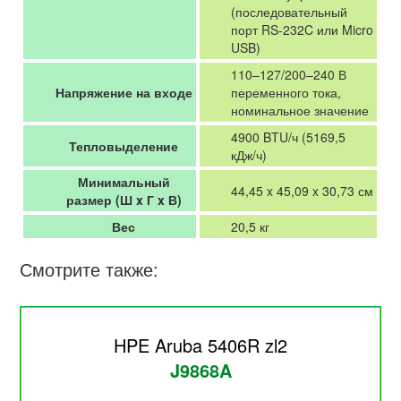
(последовательный
порт RS-232C или Micro
USB)
110–127/200–240 В
Напряжение на входе
переменного тока,
номинальное значение
4900 BTU/ч (5169,5
Тепловыделение
кДж/ч)
Минимальный
44,45 x 45,09 x 30,73 см
размер (Ш x Г x В)
Вес
20,5 кг
Смотрите также:
HPE Aruba 5406R zl2
J9868A