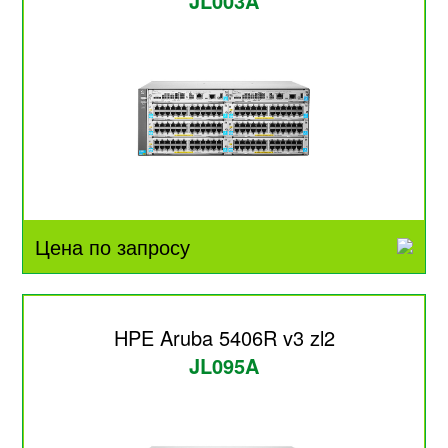
JL003A
Цена по запросу
HPE Aruba 5406R v3 zl2
JL095A