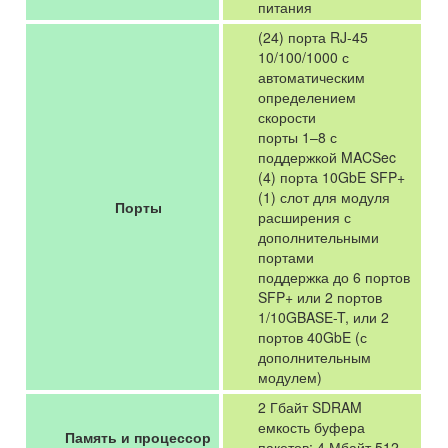
питания
(24) порта RJ-45
10/100/1000 с
автоматическим
определением
скорости
порты 1–8 с
поддержкой MACSec
(4) порта 10GbE SFP+
(1) слот для модуля
Порты
расширения с
дополнительными
портами
поддержка до 6 портов
SFP+ или 2 портов
1/10GBASE-T, или 2
портов 40GbE (с
дополнительным
модулем)
2 Гбайт SDRAM
емкость буфера
Память и процессор
пакетов: 4 Мбайт 512