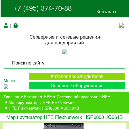
+7 (495) 374-70-88
Контакты
|
Серверные и сетевые решения
для предприятий
Каталог производителей
Меню
Основное оборудование
Главная
Каталог
HPE
Сетевое оборудование HPE
Маршрутизаторы HPE FlexNetwork
HPE FlexNetwork HSR6800
JG361B
Маршрутизатор HPE FlexNetwork HSR6800 JG361B