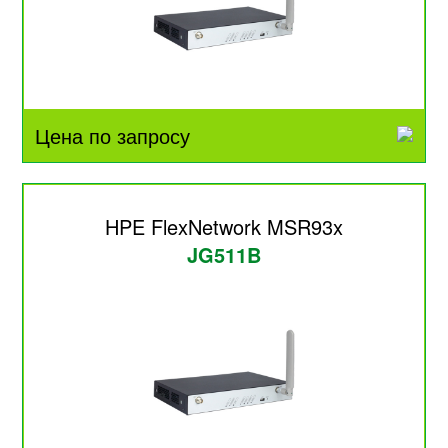
Цена по запросу
HPE FlexNetwork MSR93x
JG511B