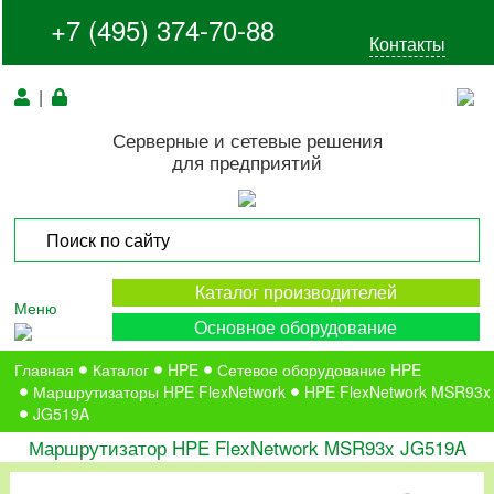
+7 (495) 374-70-88
Контакты
|
Серверные и сетевые решения
для предприятий
Каталог производителей
Меню
Основное оборудование
Главная
Каталог
HPE
Сетевое оборудование HPE
Маршрутизаторы HPE FlexNetwork
HPE FlexNetwork MSR93x
JG519A
Маршрутизатор HPE FlexNetwork MSR93x JG519A