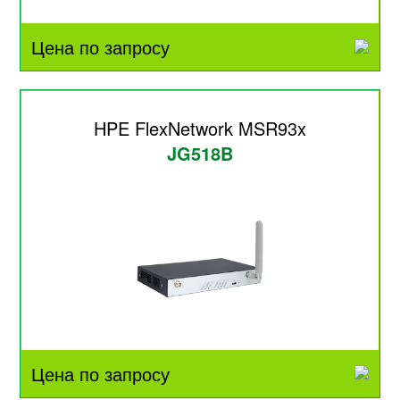
Цена по запросу
HPE FlexNetwork MSR93x
JG518B
Цена по запросу