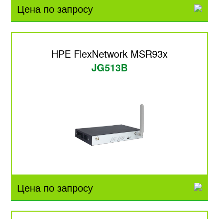
Цена по запросу
HPE FlexNetwork MSR93x
JG513B
Цена по запросу