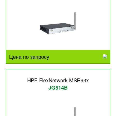
Цена по запросу
HPE FlexNetwork MSR93x
JG514B