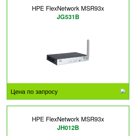
HPE FlexNetwork MSR93x
JG531B
Цена по запросу
HPE FlexNetwork MSR93x
JH012B