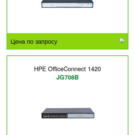
Цена по запросу
HPE OfficeConnect 1420
JG708B