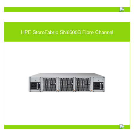
HPE StoreFabric SN6500B Fibre Channel